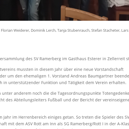
, Florian Weiderer, Dominik Lerch, Tanja Stubenrauch, Stefan Stacheter, Lars
ersammlung des SV Ramerberg im Gasthaus Esterer in Zellerreit st
tvereins mussten in diesem Jahr über eine neue Vorstandschaft
ieder um den ehemaligen 1. Vorstand Andreas Baumgartner beend
och in unterstützender Funktion und Tätigkeit dem Verein erhalten.
n unter anderem noch die die Tagesordnungspunkte Totengedenke
cht des Abteilungsleiters Fußball und der Bericht der vereinseigen
m Jahr im Herrenbereich einiges getan. So treten die Spieler des S
ft mit dem ASV Rott am Inn als SG Ramerberg/Rott I in der A-Kla