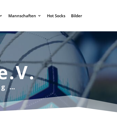
Mannschaften
Hot Socks
Bilder
e.V.
rg …