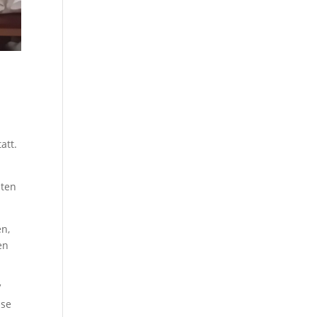
att.
eten
n,
en
V
sse