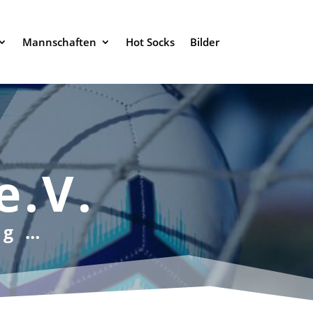
Mannschaften
Hot Socks
Bilder
e.V.
rg …