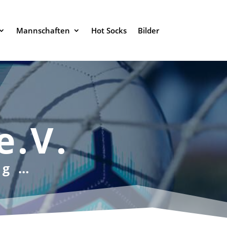
Mannschaften
Hot Socks
Bilder
e.V.
rg …