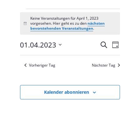
Veranstaltungen
Keine Veranstaltungen für April 1, 2023
for
vorgesehen. Hier geht es zu den
nächsten
Notice
April
bevorstehenden Veranstaltungen
.
1,
Veranstal
Veranst
01.04.2023
Suche
2023
Tag
Ansicht
Suche
Datum
Navigat
und
wählen.
Vorheriger Tag
Nächster Tag
Ansichten,
Navigation
Kalender abonnieren