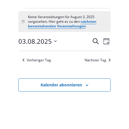
Veranstaltungen
Keine Veranstaltungen für August 3, 2025
for
vorgesehen. Hier geht es zu den
nächsten
Notice
August
bevorstehenden Veranstaltungen
.
3,
Veranstal
Veranst
03.08.2025
Suche
2025
Tag
Ansicht
Suche
Datum
Navigat
und
wählen.
Vorheriger Tag
Nächster Tag
Ansichten,
Navigation
Kalender abonnieren